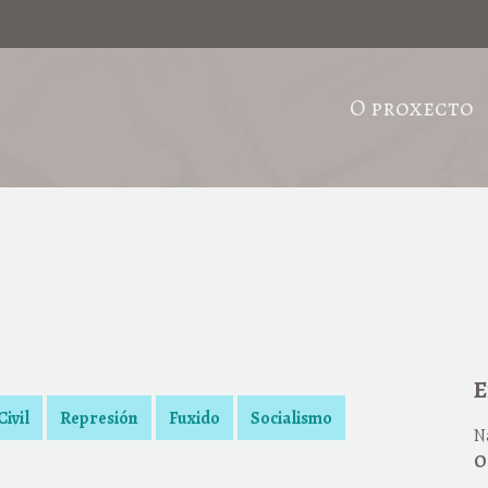
O proxecto
E
ivil
Represión
Fuxido
Socialismo
N
O