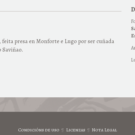
D
F
S
E
feita presa en Monforte e Lugo por ser cuñada
An
o Saviñao.
L
Condicións de uso
Licenzas
Nota Legal