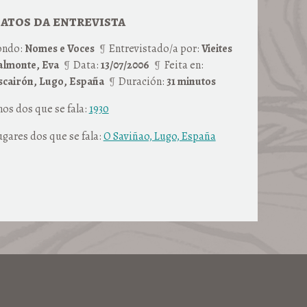
atos da entrevista
ondo:
Nomes e Voces
Entrevistado/a por:
Vieites
almonte, Eva
Data:
13/07/2006
Feita en:
scairón, Lugo, España
Duración:
31 minutos
os dos que se fala:
1930
ugares dos que se fala:
O Saviñao, Lugo, España